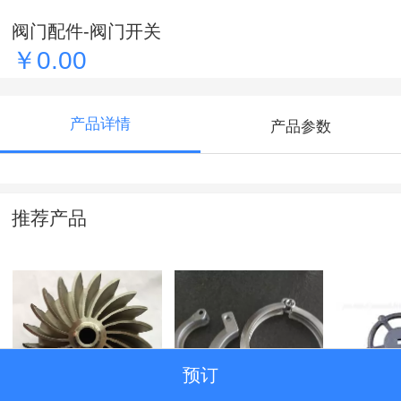
阀门配件-阀门开关
￥0.00
产品详情
产品参数
推荐产品
预订
发动机配件
卡箍、管箍
阀门配件